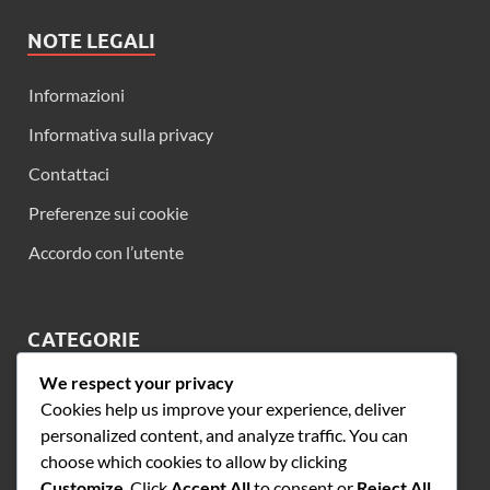
NOTE LEGALI
Informazioni
Informativa sulla privacy
Contattaci
Preferenze sui cookie
Accordo con l’utente
CATEGORIE
We respect your privacy
Confronto dei Sintomi tra Allergie Stagionali e
Cookies help us improve your experience, deliver
Raffreddore
personalized content, and analyze traffic. You can
Consigli per la prevenzione delle allergie stagionali e dei
choose which cookies to allow by clicking
raffreddori
Customize
. Click
Accept All
to consent or
Reject All