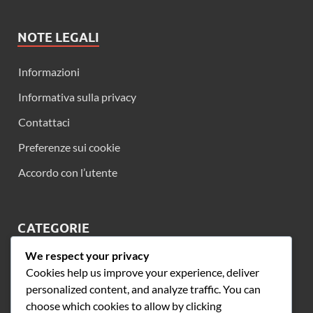
NOTE LEGALI
Informazioni
Informativa sulla privacy
Contattaci
Preferenze sui cookie
Accordo con l’utente
CATEGORIE
We respect your privacy
Confronto dei Sintomi tra Allergie Stagionali e
Cookies help us improve your experience, deliver
Raffreddore
personalized content, and analyze traffic. You can
Consigli per la prevenzione delle allergie stagionali e dei
choose which cookies to allow by clicking